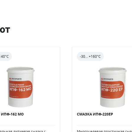
ют
+140°С
-30... +160°С
 ИПФ-162 МО
СМАЗКА ИПФ-220ЕР
альная литиевая смазка с
Многоцелевая пластичная сма