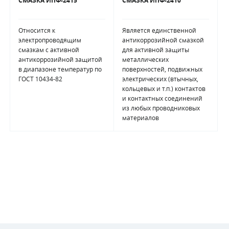
СМАЗКА ИПФ-2415
СМАЗКА ИПФ-2410
Относится к
Является единственной
электропроводящим
антикоррозийной смазкой
смазкам с активной
для активной защиты
антикоррозийной защитой
металлических
в диапазоне температур по
поверхностей, подвижных
ГОСТ 10434-82
электрических (втычных,
кольцевых и т.п.) контактов
и контактных соединений
из любых проводниковых
материалов