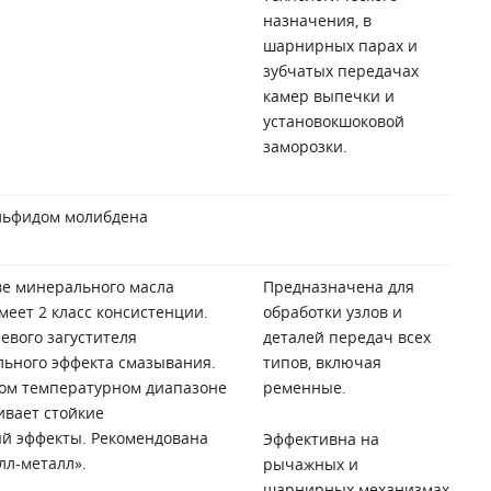
назначения, в
шарнирных парах и
зубчатых передачах
камер выпечки и
установокшоковой
заморозки.
ульфидом молибдена
ве минерального масла
Предназначена для
меет 2 класс консистенции.
обработки узлов и
евого загустителя
деталей передач всех
ьного эффекта смазывания.
типов, включая
ном температурном диапазоне
ременные.
ивает стойкие
й эффекты. Рекомендована
Эффективна на
лл-металл».
рычажных и
шарнирных механизмах