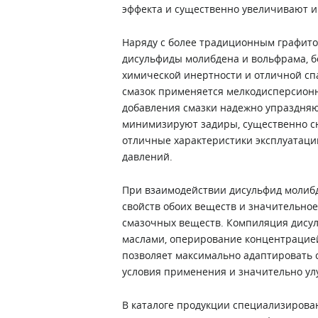
эффекта и существенно увеличивают 
Наряду с более традиционным графито
дисульфиды молибдена и вольфрама, б
химической инертности и отличной сп
смазок применяется мелкодисперсионн
добавления смазки надежно упраздняю
минимизируют задиры, существенно с
отличные характеристики эксплуатации
давлений.
При взаимодействии дисульфид молиб
свойств обоих веществ и значительно
смазочных веществ. Компиляция дису
маслами, оперирование концентрацией
позволяет максимально адаптировать 
условия применения и значительно ул
В каталоге продукции специализиров