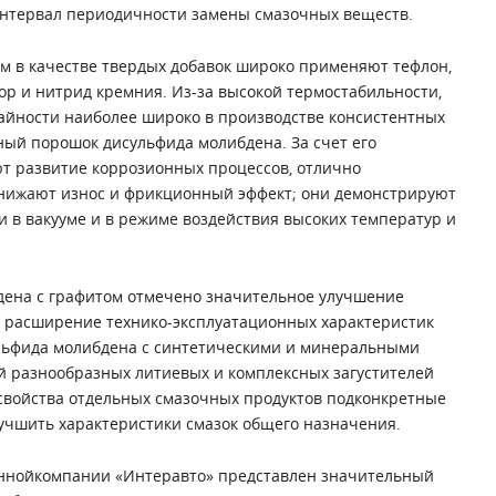
интервал периодичности замены смазочных веществ.
м в качестве твердых добавок широко применяют тефлон,
ор и нитрид кремния. Из-за высокой термостабильности,
айности наиболее широко в производстве консистентных
ый порошок дисульфида молибдена. За счет его
т развитие коррозионных процессов, отлично
нижают износ и фрикционный эффект; они демонстрируют
 в вакууме и в режиме воздействия высоких температур и
дена с графитом отмечено значительное улучшение
е расширение технико-эксплуатационных характеристик
льфида молибдена с синтетическими и минеральными
 разнообразных литиевых и комплексных загустителей
свойства отдельных смазочных продуктов подконкретные
учшить характеристики смазок общего назначения.
аннойкомпании «Интеравто» представлен значительный