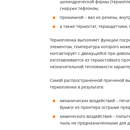
цилиндрической формы (термоплен
снаружи тефлоном;
прижимной – вал из резины, внут
а также термостат, термодатчики,
Термопленка выполняет функции поср
элементом, температура которого може
контактирует с движущейся при довол
изготавливается из термостойкого про
незначительной теплоемкости характе
Самой распространенной причиной вых
термопленки в результате:
механических воздействий – печат
бумаги из принтера острыми пре
химического воздействия – попыт
пыль не предназначенными для д