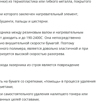
ки) из термопластика или гибкого металла, покрытого
ри которого заключен нагревательный элемент;
 бушинги, пальцы и шестерни.
едника между резиновым валом и нагревательным
т доходить и до 190-2400С. Она непосредственно
ьно внушительной скорости бумагой. Поэтому
чного полимера, является довольно эластичной и при
ризуется высокой скоростью разогрева.
ода лазерника из строя является повреждение
ь на бумаге со скрепками, «помощь» в процессе удаления
дметами;
ки самостоятельного удаления налипшего тонера или
анных целей составами;