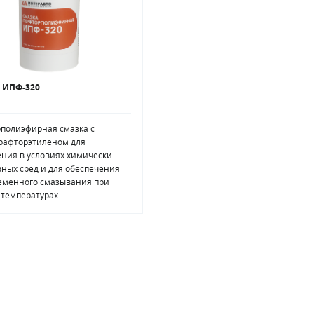
 ИПФ-320
полиэфирная смазка с
рафторэтиленом для
ния в условиях химически
вных сред и для обеспечения
еменного смазывания при
 температурах