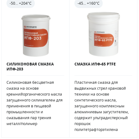
-50... +204°С
-45... +160°С
СИЛИКОНОВАЯ СМАЗКА
СМАЗКА ИПФ-65 PTFE
ИПФ-203
Силиконовая бесцветная
Пластичная смазка для
смазка на основе
выдвижных стрел крановой
кремнийорганического масла
техники на основе
загущенного силикагелем для
синтетического масла,
применения в пищевой
загущенного комплексным
промышленности и
алюминиевым загустителем,
смазывания пар трения
содержит ультрадисперсный
металл/полимер
порошок
политетрафторэтилена