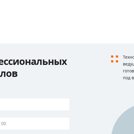
Техн
ессиональных
веду
алов
гото
под 